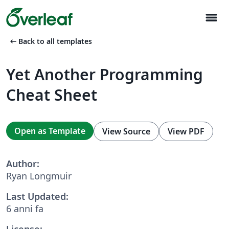
menu
arrow_left_alt
Back to all templates
Yet Another Programming
Cheat Sheet
Open as Template
View Source
View PDF
Author:
Ryan Longmuir
Last Updated:
6 anni fa
License: