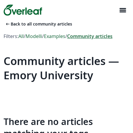
menu
arrow_left_alt
Back to all community articles
Filters:
All
/
Modelli
/
Examples
/
Community articles
Community articles —
Emory University
There are no articles