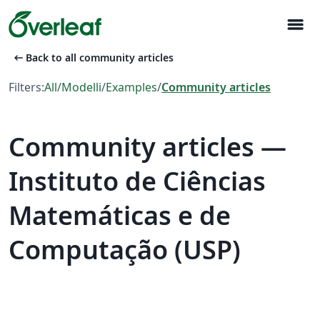
menu
arrow_left_alt
Back to all community articles
Filters:
All
/
Modelli
/
Examples
/
Community articles
Community articles —
Instituto de Ciências
Matemáticas e de
Computação (USP)