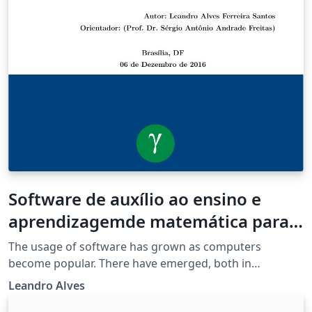
Software de auxílio ao ensino e
aprendizagemde matemática para
crianças
The usage of software has grown as computers
become popular. There have emerged, both in
academia and in the market, technological solutions for
Leandro Alves
several areas, among them education. On the other