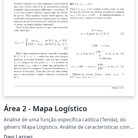
Área 2 - Mapa Logístico
Análise de uma função específica caótica (Tenda), do
gênero Mapa Logístico. Análise de caracteristicas como
validade do coeficiente (m) para o intervalo, pontos
Davi Lazzari