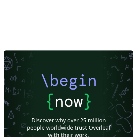
Posters
CVs and résumés
Formal letters
Assignments
Instituto Federal de Educação Ciência e Tecnologia (IFCE)
Beamer
SENAC
XeLaTeX
Two-column
Books
Presentations
Reports
Theses
Universidade Tecnológica Federal do Paraná (UTFPR)
IEEE (all)
Universidade Federal de Alagoas
Federal University of Bahia
Universidade Federal do Rio Grande do Sul
Universidade de Lisboa
Pontifícia Universidade Católica de Minas Gerais (PUC)
Sociedade Brasileira de Computação (SBC)
Universidade de São Paulo
Universidade Estadual Paulista (UNESP)
Instituto de Ciências Matemáticas e de Computação (USP)
Business Cards
Faculdades Integradas Espírito-Santenses (FAESA)
Meeting Minutes
\begin
Universidade Estadual de Ponta Grossa (UEPG)
Research Proposal
Lecture Notes
Instituto de Astronomia, Geofísica e Ciências Atmosféricas (IAG/USP)
Universidade Federal de Mato Grosso do Sul
Cheat sheet
{
now
}
Universidade de Caxias do Sul
Business Proposal
Universidade do Estado do Rio de Janeiro
Universidade Federal de Ouro Preto
abnTeX
Universidade Federal Rural de Pernambuco
Humanities
Discover why over 25 million
Centro Brasileiro de Pesquisas Físicas
Universidade Estadual de Feira de Santana
people worldwide trust Overleaf
Universidade Federal de Santa Catarina
Flash Cards
with their work.