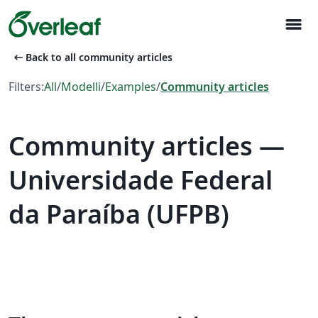
menu
arrow_left_alt
Back to all community articles
Filters:
All
/
Modelli
/
Examples
/
Community articles
Community articles —
Universidade Federal
da Paraíba (UFPB)