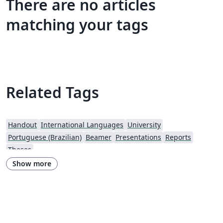
There are no articles
matching your tags
Related Tags
Handout
International Languages
University
Portuguese (Brazilian)
Beamer
Presentations
Reports
Theses
Show more