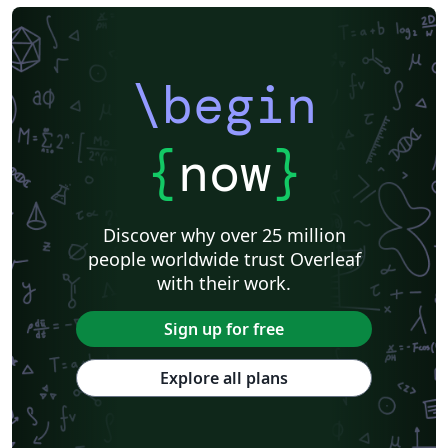
\begin
{
now
}
Discover why over 25 million
people worldwide trust Overleaf
with their work.
Sign up for free
Explore all plans