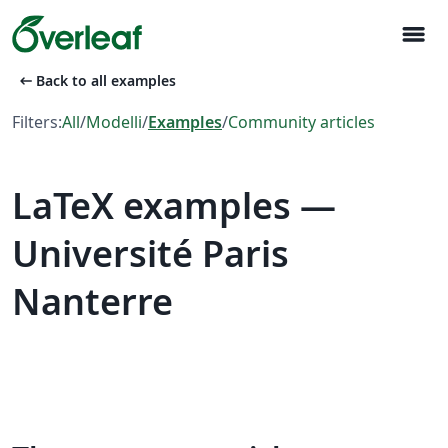
menu
arrow_left_alt
Back to all examples
Filters:
All
/
Modelli
/
Examples
/
Community articles
LaTeX examples —
Université Paris
Nanterre