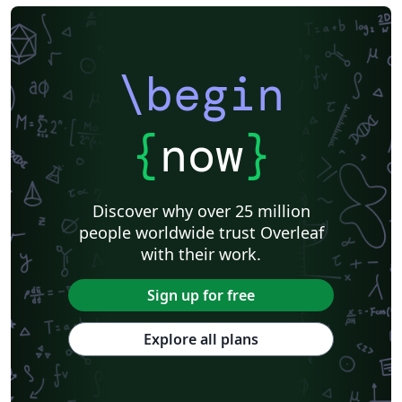
\begin
{
now
}
Discover why over 25 million
people worldwide trust Overleaf
with their work.
Sign up for free
Explore all plans