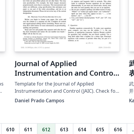
Journal of Applied
Instrumentation and Control
(JAIC) Template
os
Template for the Journal of Applied
武
Instrumentation and Control (JAIC). Check for
开
updates. Still in beta! Features should be
t
Daniel Prado Campos
K
added in the near future.
本
说
易
文
610
611
612
613
614
615
616
用。 于是我基于《附