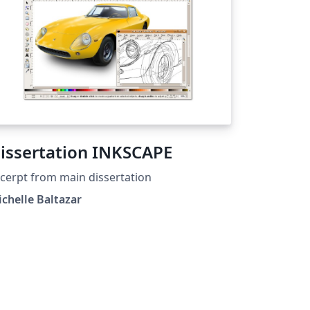
issertation INKSCAPE
cerpt from main dissertation
chelle Baltazar