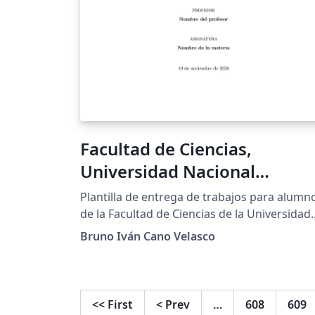
Facultad de Ciencias,
Universidad Nacional
Autónoma de México
Plantilla de entrega de trabajos para alumn
de la Facultad de Ciencias de la Universidad
Nacional Autónoma de México
Bruno Iván Cano Velasco
<<
First
<
Prev
…
608
609