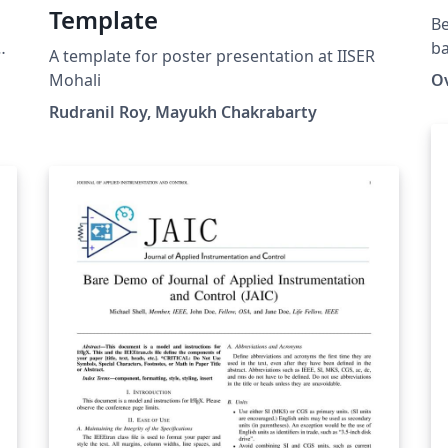
Template
Be
m
ba
A template for poster presentation at IISER
Mohali
O
Rudranil Roy, Mayukh Chakrabarty