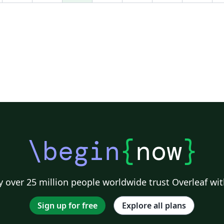
告
方
硕
合
`\
`
件
\begin
{
now
}
 over 25 million people worldwide trust Overleaf wit
Sign up for free
Explore all plans