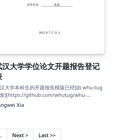
武汉大学学位论文开题报告登记
表
汉大学本科生的开题报告模版已经[由 whu-tug
发](https://github.com/whutug/whu-
hesis)，但是研究生的模版仍然只有 word 版
angwei Xia
，对于数学系的同学来说，相较于 LaTeX 来
，使用 word 进行排版数学公式并不是一件容
的事情。而且 LaTeX 使用 bib 数据库进行参考
献的管理，可以很方便地实现参考文献的引
…
Next
>
Last
>>
件1：研究生学位论文开题报