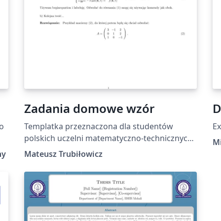
Zadania domowe wzór
D
to
Templatka przeznaczona dla studentów
Ex
polskich uczelni matematyczno-technicznych
Mi
na czas walki z kornawirusem.
ny
Mateusz Trubiłowicz