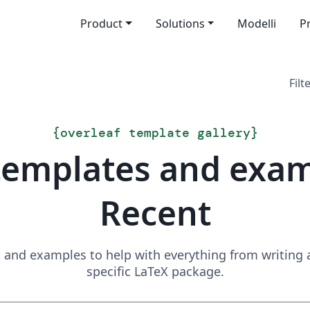
Product
Solutions
Modelli
P
Filt
{
overleaf template gallery
}
templates and exa
Recent
and examples to help with everything from writing a 
specific LaTeX package.
Search