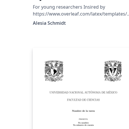
For young researchers Insired by
https://www.overleaf.com/latex/templates/
odern-cv-template/kmkzxwnmvmqq
Alesia Schmidt