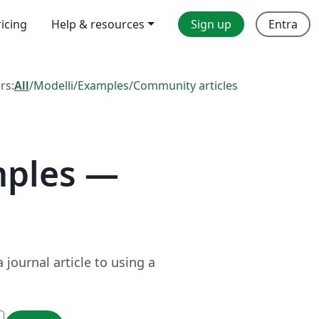
ricing
Help & resources
Sign up
Entra
ers:
All
/
Modelli
/
Examples
/
Community articles
mples —
journal article to using a