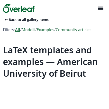
menu
arrow_left_alt
Back to all gallery items
Filters:
All
/
Modelli
/
Examples
/
Community articles
LaTeX templates and
examples — American
University of Beirut