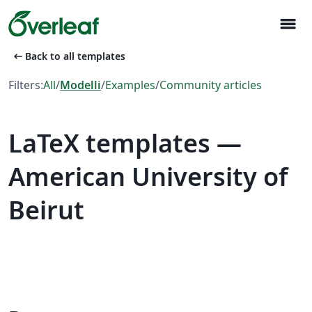
menu
arrow_left_alt
Back to all templates
Filters:
All
/
Modelli
/
Examples
/
Community articles
LaTeX templates —
American University of
Beirut