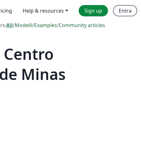
ricing
Help & resources
Sign up
Entra
ers:
All
/
Modelli
/
Examples
/
Community articles
 Centro
 de Minas