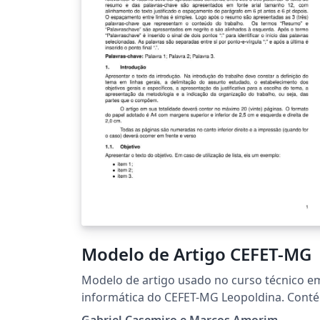
Modelo de Artigo CEFET-MG
Modelo de artigo usado no curso técnico e
informática do CEFET-MG Leopoldina. Cont
instruções a respeito da utilização. Article
Gabriel Casemiro e Marcos Amorim