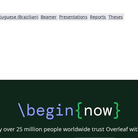
tuguese (Brazilian)
Beamer
Presentations
Reports
Theses
\begin
{
now
}
 over 25 million people worldwide trust Overleaf wit