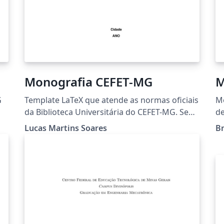
Monografia CEFET-MG
M
G
Template LaTeX que atende as normas oficiais
Mo
da Biblioteca Universitária do CEFET-MG. Se
de
gostou desse template, deixe sua estrela no
g
Lucas Martins Soares
Br
GitHub:
Ce
https://github.com/lucasmsoares96/Template
Mi
-Monografia-CEFET-MG
Minas 
E
no
ht
Ap