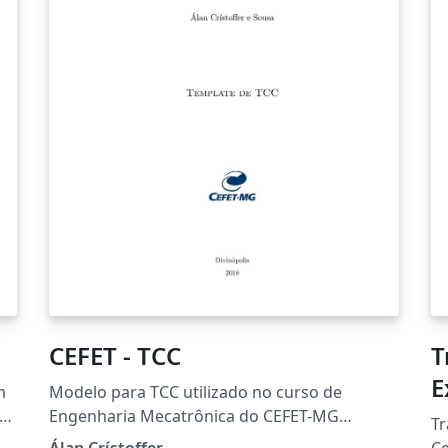
CEFET - TCC
T
E
m
Modelo para TCC utilizado no curso de
ém
Engenharia Mecatrônica do CEFET-MG
Tr
campus V.
Álan Crístoffer
Ce