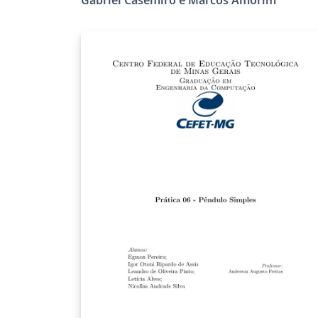
template used in the technical course in
computer science of the CEFET-MG
Leopoldina. Contains instructions for use.