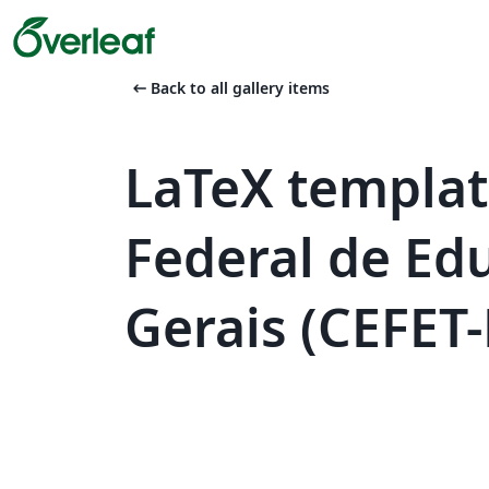
arrow_left_alt
Back to all gallery items
LaTeX templa
Federal de Ed
Gerais (CEFET