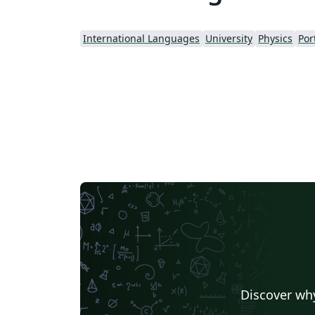
International Languages
University
Physics
Por
Discover why