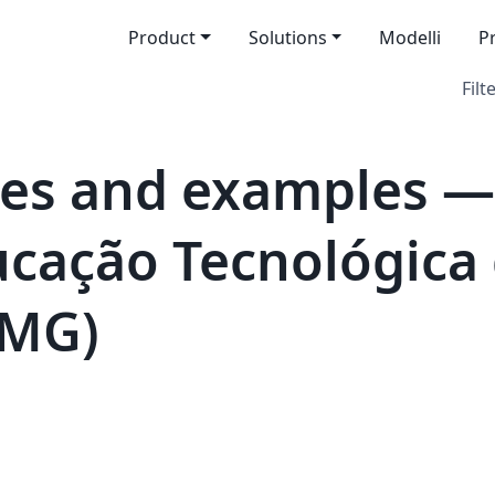
Product
Solutions
Modelli
P
Filt
tes and examples —
ucação Tecnológica
-MG)