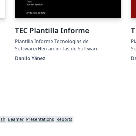
TEC Plantilla Informe
T
Plantilla Informe Tecnologias de
Pl
Software/Herramientas de Software
S
Danilo Yánez
Da
ish
Beamer
Presentations
Reports