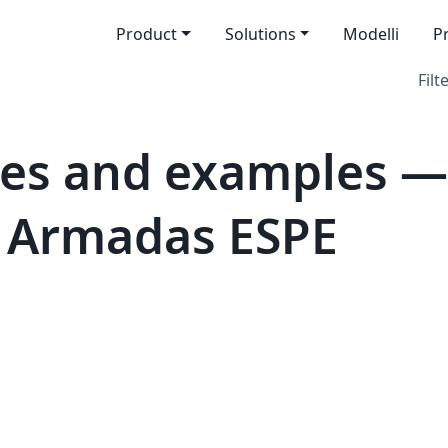
Product
Solutions
Modelli
P
Filt
es and examples —
s Armadas ESPE