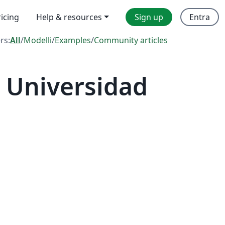
ricing
Help & resources
Sign up
Entra
ers:
All
/
Modelli
/
Examples
/
Community articles
 Universidad