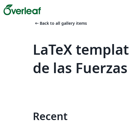
arrow_left_alt
Back to all gallery items
LaTeX templat
de las Fuerza
Recent