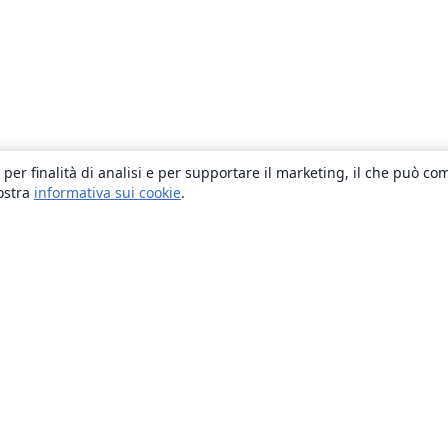
 per finalità di analisi e per supportare il marketing, il che può co
nostra
informativa sui cookie
.
About
About us
Careers