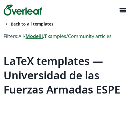
menu
arrow_left_alt
Back to all templates
Filters:
All
/
Modelli
/
Examples
/
Community articles
LaTeX templates —
Universidad de las
Fuerzas Armadas ESPE