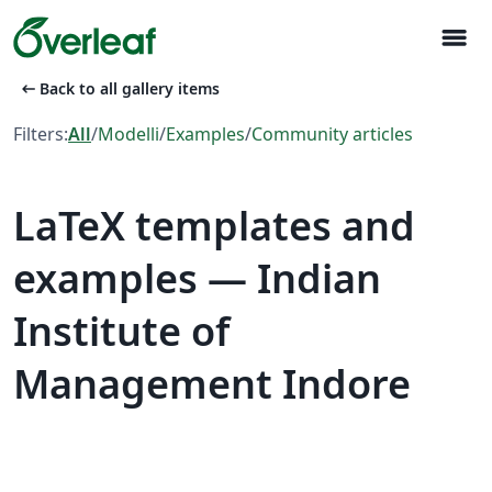
menu
arrow_left_alt
Back to all gallery items
Filters:
All
/
Modelli
/
Examples
/
Community articles
LaTeX templates and
examples — Indian
Institute of
Management Indore