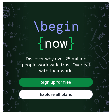
\begin
{
now
}
Discover why over 25 million
people worldwide trust Overleaf
with their work.
Sign up for free
Explore all plans