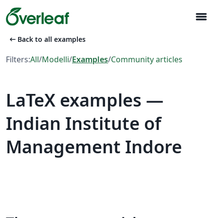
menu
arrow_left_alt
Back to all examples
Filters:
All
/
Modelli
/
Examples
/
Community articles
LaTeX examples —
Indian Institute of
Management Indore