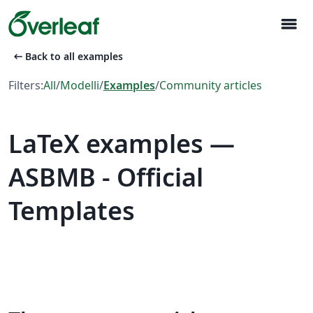
menu
arrow_left_alt
Back to all examples
Filters:
All
/
Modelli
/
Examples
/
Community articles
LaTeX examples —
ASBMB - Official
Templates