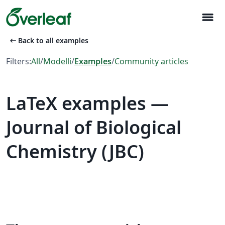
menu
arrow_left_alt
Back to all examples
Filters:
All
/
Modelli
/
Examples
/
Community articles
LaTeX examples —
Journal of Biological
Chemistry (JBC)