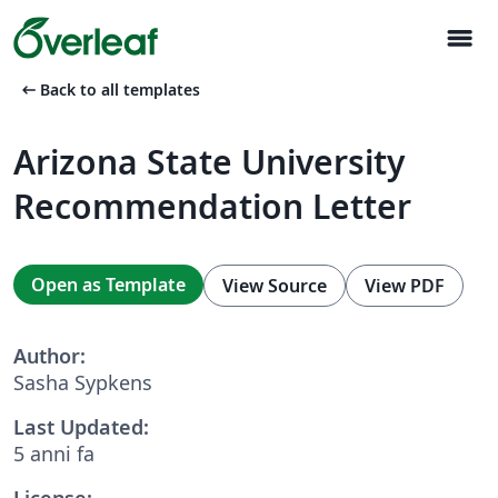
menu
arrow_left_alt
Back to all templates
Arizona State University
Recommendation Letter
Open as Template
View Source
View PDF
Author:
Sasha Sypkens
Last Updated:
5 anni fa
License: