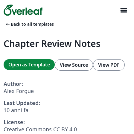
menu
arrow_left_alt
Back to all templates
Chapter Review Notes
Open as Template
View Source
View PDF
Author:
Alex Forgue
Last Updated:
10 anni fa
License:
Creative Commons CC BY 4.0