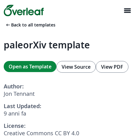
menu
arrow_left_alt
Back to all templates
paleorXiv template
Open as Template
View Source
View PDF
Author:
Jon Tennant
Last Updated:
9 anni fa
License:
Creative Commons CC BY 4.0