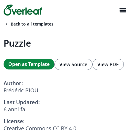
menu
arrow_left_alt
Back to all templates
Puzzle
Open as Template
View Source
View PDF
Author:
Frédéric PIOU
Last Updated:
6 anni fa
License:
Creative Commons CC BY 4.0