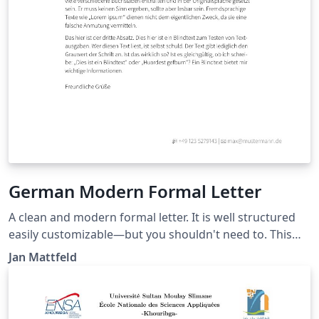
German Modern Formal Letter
A clean and modern formal letter. It is well structured
easily customizable—but you shouldn't need to. This
template roughly aligns German DIN5008 with
Jan Mattfeld
typographic needs for your private or semi-
professional correspondence. Recipient and sender
information conveniently match standard windowed