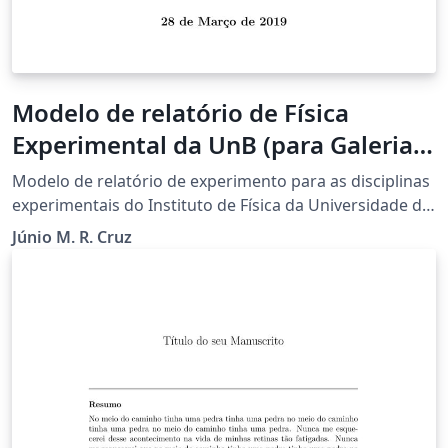
Modelo de relatório de Física
Experimental da UnB (para Galeria
Overleaf)
Modelo de relatório de experimento para as disciplinas
experimentais do Instituto de Física da Universidade de
Brasília (UnB). Elaborado pelo Prof. Júnio M. R. Cruz e
Júnio M. R. Cruz
disponibilizado no Overleaf pelo Prof. Leonardo Luiz e
Castro.