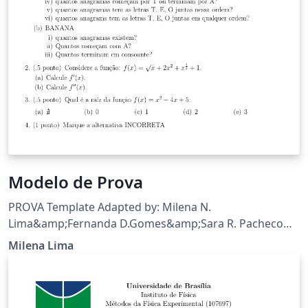
Modelo de Prova
PROVA Template Adapted by: Milena N.
Lima&amp;Fernanda D.Gomes&amp;Sara R. Pacheco
Autor:Hirschhorn,Philip(Using the exam document
Milena Lima
class) Adaptations: Tradução da tabela de pontuação;
Inclusão de "meios" em forma decimal nos valores
pontuais %das questões; Inclusão de Referências e
citações. Science Project at school 2017-FAPEAM