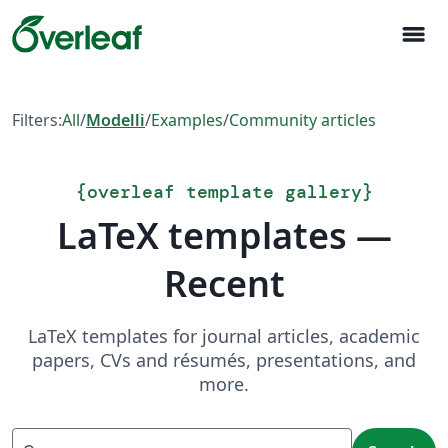
menu
Filters:
All
/
Modelli
/
Examples
/
Community articles
{
overleaf template gallery
}
LaTeX templates —
Recent
LaTeX templates for journal articles, academic
papers, CVs and résumés, presentations, and
more.
Search