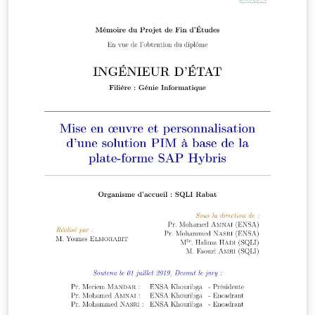
envelopes. Latest version at:
https://github.com/janmattfeld/latex-briefvorlage