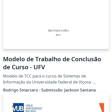
Modelo de Trabalho de Conclusão
de Curso - UFV
Modelo de TCC para o curso de Sistemas de
Informação da Universidade Federal de Viçosa -
Campus de Rio Paranaíba Autor: Rodrigo Smarzaro
Rodrigo Smarzaro - Submissão: Jackson Santana
(smarzaro@ufv.br) Última versão Março/2014