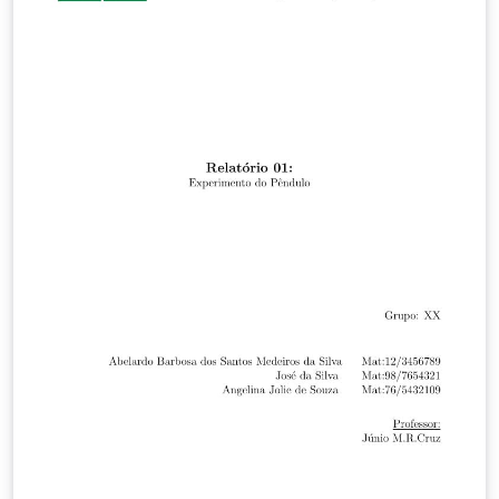
View:https://www.overleaf.com/read/bmbsmqkxwndn