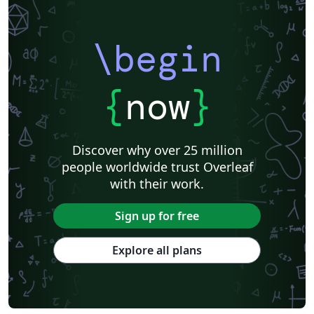
\begin
{
now
}
Discover why over 25 million
people worldwide trust Overleaf
with their work.
Sign up for free
Explore all plans