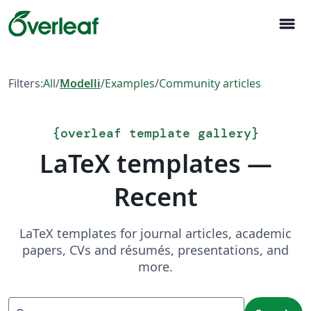
menu
Filters:
All
/
Modelli
/
Examples
/
Community articles
{
overleaf template gallery
}
LaTeX templates —
Recent
LaTeX templates for journal articles, academic
papers, CVs and résumés, presentations, and
more.
Search