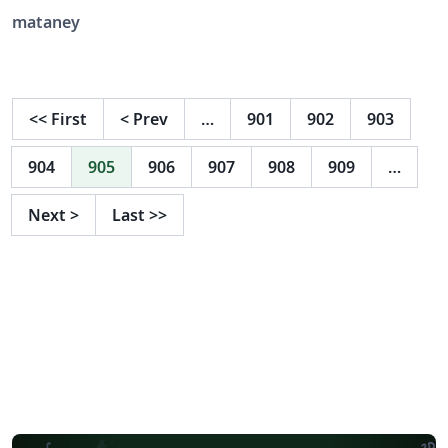
theses that have been submitted and approved
mataney
successfully. Also contains examples of pages in
Hebrew.
<<
First
<
Prev
…
901
902
903
904
905
906
907
908
909
…
Next
>
Last
>>