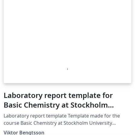
Laboratory report template for
Basic Chemistry at Stockholm
University
Laboratory report template Template made for the
course Basic Chemistry at Stockholm University
Template creation date: 2018-08-24
Viktor Bengtsson