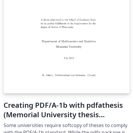
Creating PDF/A-1b with pdfathesis
(Memorial University thesis
template)
Some universities require softcopy of theses to comply
with the PDF/A-1b standard. While the pdfx package is