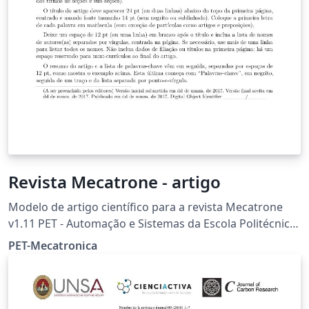
Revista Mecatrone - artigo
Modelo de artigo científico para a revista Mecatrone
v1.11 PET - Automação e Sistemas da Escola Politécnica
da Universidade de São Paulo e-mail do grupo:
PET-Mecatronica
petmecatronica@gmail.com e-mail da revista:
revistamecatrone@gmail.com site da revista:
http://www.revistas.usp.br/mecatrone/