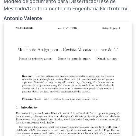
Modelo de documento para Dissertacao/Tese de
Mestrado/Doutoramento em Engenharia Electrotecnica
e de Computadores. Raul Morais, 2007 - 2008 Manuel
Antonio Valente
Cabral, 2008 Antonio Valente, 2004-2018