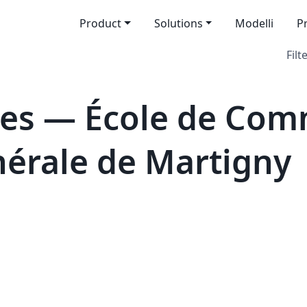
Product
Solutions
Modelli
P
Filt
es — École de Comm
nérale de Martigny