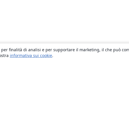
 per finalità di analisi e per supportare il marketing, il che può co
nostra
informativa sui cookie
.
About
About us
Careers