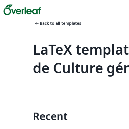
arrow_left_alt
Back to all templates
LaTeX templat
de Culture gé
Recent