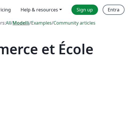
ricing
Help & resources
Sign up
Entra
ers:
All
/
Modelli
/
Examples
/
Community articles
erce et École