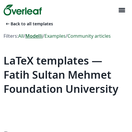
menu
arrow_left_alt
Back to all templates
Filters:
All
/
Modelli
/
Examples
/
Community articles
LaTeX templates —
Fatih Sultan Mehmet
Foundation University