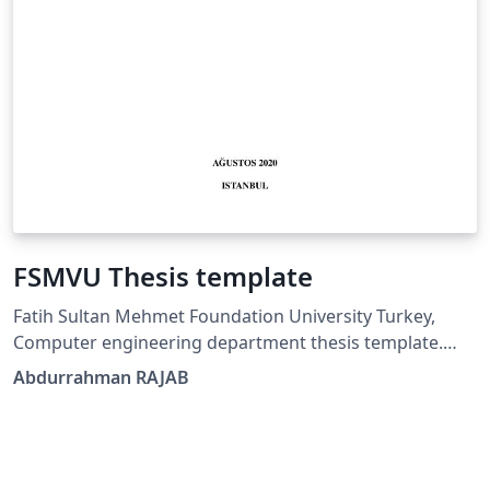
FSMVU Thesis template
Fatih Sultan Mehmet Foundation University Turkey,
Computer engineering department thesis template.
Fatih sultan mehmet vakif unviersitesi tez şablonu
Abdurrahman RAJAB