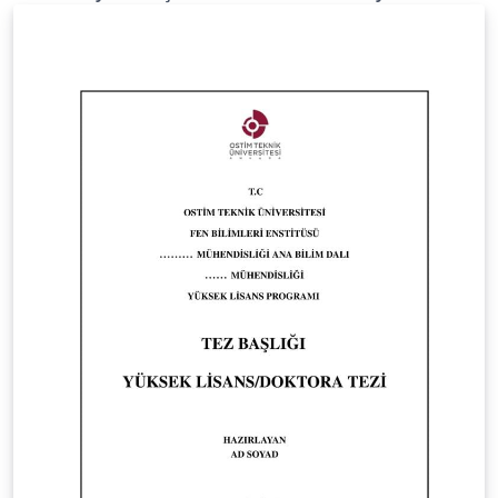
guidelines provided by the institute. The template
strictly follows the formatting, structure, and
submission requirements defined in the official guide.
Official guideline source:
https://lee.eskisehir.edu.tr/tr/Icerik/Detay/tez-yazim-
sablonu-tr-en This template is intended to help
students prepare their theses in full compliance with
the institutional standards. Bu şablon, Eskişehir Teknik
Üniversitesi Lisansüstü Eğitim Enstitüsü’nün resmî tez
yazım şablonudur. Şablon, enstitü tarafından
yayımlanan resmî tez yazım kılavuzuna uygun olarak
hazırlanmıştır ve kılavuzda belirtilen biçimsel ve yapısal
kuralları eksiksiz şekilde karşılamaktadır. Resmî kılavuz:
https://lee.eskisehir.edu.tr/tr/Icerik/Detay/tez-yazim-
sablonu-tr-en