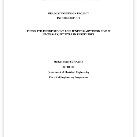
https://fbe.erciyes.edu.tr/tr/yuksek-lisans-formlari-
turkce-ingilizce Doktora Formları:
https://fbe.erciyes.edu.tr/tr/doktora-formlari-turkce-
ingilizce This is the official LaTeX/Overleaf graduate
thesis template for Erciyes University Graduate School
of Natural and Applied Sciences. It is based on the
official thesis formatting rules and the “Lisansüstü Tez
Yazım Kılavuzu” published by the institute. The template
was prepared by Gökhan Azizoğlu in accordance with
the official formatting requirements of Erciyes
University Graduate School of Natural and Applied
Sciences.