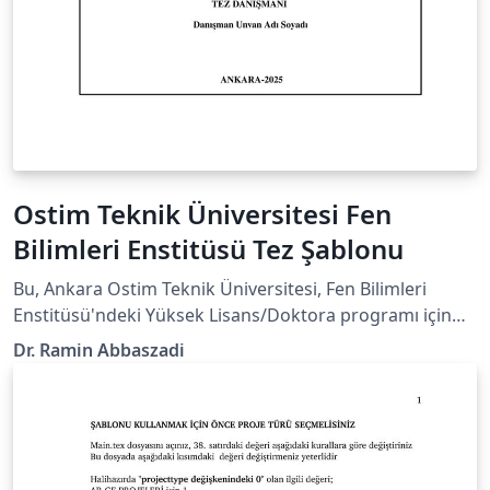
Ostim Teknik Üniversitesi Fen
Bilimleri Enstitüsü Tez Şablonu
Bu, Ankara Ostim Teknik Üniversitesi, Fen Bilimleri
Enstitüsü'ndeki Yüksek Lisans/Doktora programı için
bir tez şablonudur. Official university or department
Dr. Ramin Abbaszadi
webpage containing the guidelines:
https://fbe.ostimteknik.edu.tr/tez-yazm-sablonu