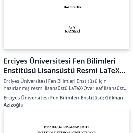
Erciyes Üniversitesi Fen Bilimleri
Enstitüsü Lisansüstü Resmi LaTeX
Tez Şablonu / Official Thesis
Erciyes Üniversitesi Fen Bilimleri Enstitüsü için
Template
hazırlanmış resmi lisansüstü LaTeX/Overleaf lisansüstü
tez şablonudur. Şablon, Fen Bilimleri Enstitüsünün resmi
Erciyes Üniversitesi Fen Bilimleri Enstitüsü; Gökhan
tez yazım kurallarına ve “Lisansüstü Tez Yazım
Azizoğlu
Kılavuzu”na uygun olarak hazırlanmıştır. Şablon, Erciyes
Üniversitesi Fen Bilimleri Enstitüsünün resmi
sayfalarında “LATEX TEZ ŞABLONU” olarak
yayımlanmıştır: Yüksek Lisans Formları: