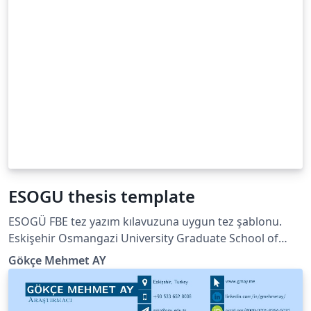
ESOGU thesis template
ESOGÜ FBE tez yazım kılavuzuna uygun tez şablonu.
Eskişehir Osmangazi University Graduate School of
Natural and Applied Sciences thesis template
Gökçe Mehmet AY