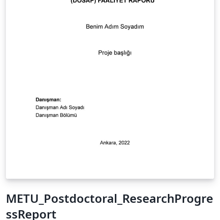
METU_Postdoctoral_ResearchProgre
ssReport