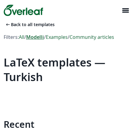
menu
arrow_left_alt
Back to all templates
Filters:
All
/
Modelli
/
Examples
/
Community articles
LaTeX templates —
Turkish
Recent