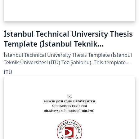
İstanbul Technical University Thesis
Template (İstanbul Teknik
Üniversitesi (İTÜ) Tez Şablonu)
İstanbul Technical University Thesis Template (İstanbul
Teknik Üniversitesi (İTÜ) Tez Şablonu). This template
exists on ITU official website
İTÜ
(https://lee.itu.edu.tr/belgeler ) as a Word file, therefore
i would like to share it as LaTeX with you to be easier
writing and modifying.