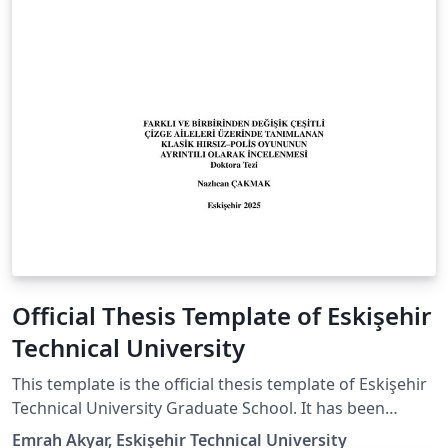
Official Thesis Template of Eskişehir
Technical University
This template is the official thesis template of Eskişehir
Technical University Graduate School. It has been
prepared in accordance with the official thesis writing
Emrah Akyar, Eskişehir Technical University