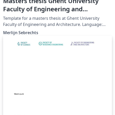
Masters thesis Ghent University
Faculty of Engineering and
Architecture
Template for a masters thesis at Ghent University
Faculty of Engineering and Architecture. Language:
Dutch (English comments) Make sure to set xelatex as
Merlijn Sebrechts
latex engine!