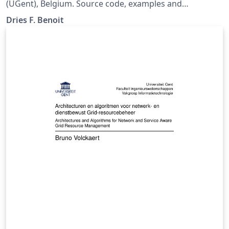
(UGent), Belgium. Source code, examples and
description: Github:
Dries F. Benoit
https://github.com/driesbenoit/ugent-doc This
software is released under the GNU GPL v3.0 License.