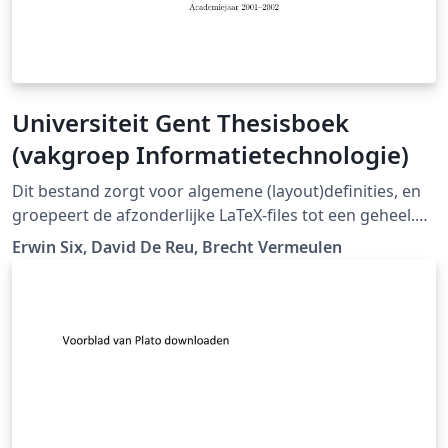
Universiteit Gent Thesisboek
(vakgroep Informatietechnologie)
Dit bestand zorgt voor algemene (layout)definities, en
groepeert de afzonderlijke LaTeX-files tot een geheel.
"Er is ook een template beschikbaar dat gebruikt wordt
Erwin Six, David De Reu, Brecht Vermeulen
bij de vakgroep Informatietechnologie." (Downloaded
from LaTeX templates en logo's)