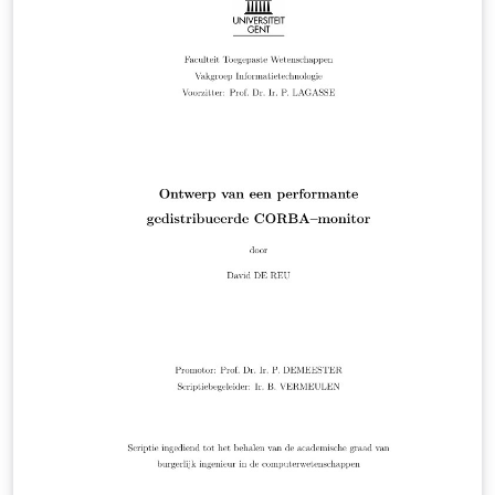
drukken. Let op: in deze stijl is er per hoofdstuk een
referentielijst. Indien dit niet gewenst is, kan je in de
intro en elk chapter op het einde
\bibliographystyle{phdbib} en \bibliography{PhD}
weglaten, en dit éénmaal toevoegen op het einde van
het hoofdbestand PhD.tex na de includes van de
verschillende hoofdstukken. (Downloaded from