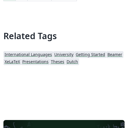
Related Tags
International Languages
University
Getting Started
Beamer
XeLaTeX
Presentations
Theses
Dutch