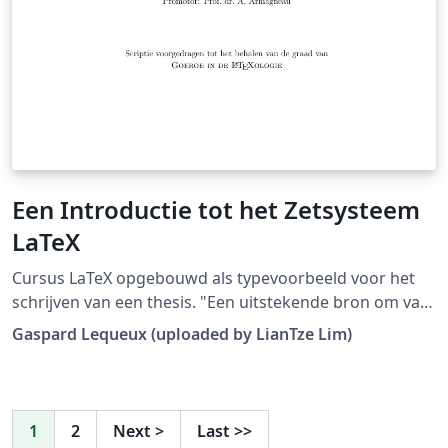
Een Introductie tot het Zetsysteem
LaTeX
Cursus LaTeX opgebouwd als typevoorbeeld voor het
schrijven van een thesis. "Een uitstekende bron om van
te vertrekken, is de cursus van Gaspard. Deze werd
Gaspard Lequeux (uploaded by LianTze Lim)
opgevat als een thesis, waardoor er uitermate weinig
moet aangepast worden om op basis hiervan een
thesis te schrijven." (Downloaded from LaTeX templates
en logo's)
1
2
Next
>
Last
>>