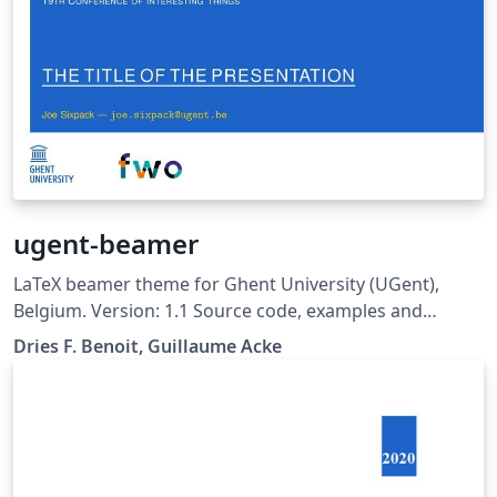
ugent-beamer
LaTeX beamer theme for Ghent University (UGent),
Belgium. Version: 1.1 Source code, examples and
description on Github:
Dries F. Benoit, Guillaume Acke
https://github.com/driesbenoit/ugent-beamer This
software is released under the GNU GPL v3.0 License.