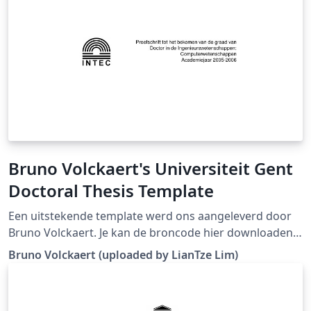
Bruno Volckaert's Universiteit Gent
Doctoral Thesis Template
Een uitstekende template werd ons aangeleverd door
Bruno Volckaert. Je kan de broncode hier downloaden
of hier een voorbeeld-pdf bekijken. Deze template
Bruno Volckaert (uploaded by LianTze Lim)
wordt door het decanaat aanbevolen als vervanger van
de template die hier vroeger te vinden was wegens
minder problemen met het bladformaat bij het