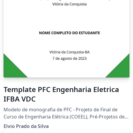
Template PFC Engenharia Eletrica
IFBA VDC
Modelo de monografia de PFC - Projeto de Final de
Curso de Engenharia Elétrica (COEEL), Pré-Projetos de
PFC e Relatórios de Disciplinas do IFBA campus Vitória
Elvio Prado da Silva
da Conquista - classe: cls-PFC-COEEL.cls - Versão: