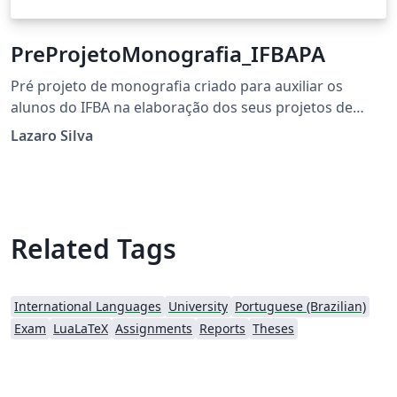
PreProjetoMonografia_IFBAPA
Pré projeto de monografia criado para auxiliar os
alunos do IFBA na elaboração dos seus projetos de
monografia.
Lazaro Silva
Related Tags
International Languages
University
Portuguese (Brazilian)
Exam
LuaLaTeX
Assignments
Reports
Theses