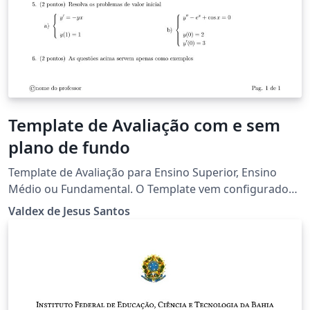
Template de Avaliação com e sem
plano de fundo
Template de Avaliação para Ensino Superior, Ensino
Médio ou Fundamental. O Template vem configurado
para Ensino Superior, mas caso se trate de Ensino
Valdex de Jesus Santos
Fundamental ou médio, basta comentar a linha
referente ao Campus(linha indicada no arquivo
"InfGerais") e automaticamente o template se adapta,
alterando as informações de cabeçalho. A logo da
instituição também pode ser alterada facilmente no
arquivo "InfGerais". São disponibilizados dois modelos