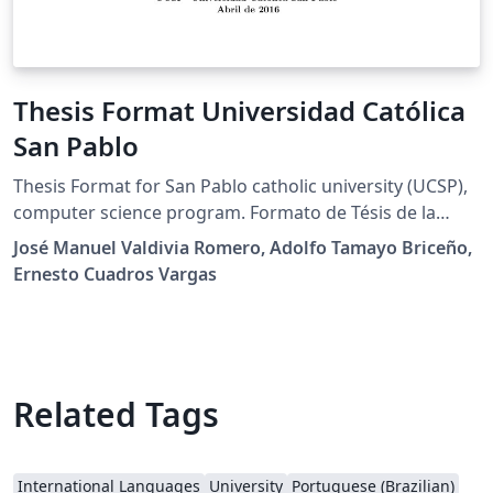
Thesis Format Universidad Católica
San Pablo
Thesis Format for San Pablo catholic university (UCSP),
computer science program. Formato de Tésis de la
universidad católica San Pablo para el programa de
José Manuel Valdivia Romero, Adolfo Tamayo Briceño,
ciencia de la computación
Ernesto Cuadros Vargas
Related Tags
International Languages
University
Portuguese (Brazilian)