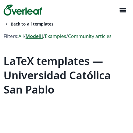
menu
arrow_left_alt
Back to all templates
Filters:
All
/
Modelli
/
Examples
/
Community articles
LaTeX templates —
Universidad Católica
San Pablo