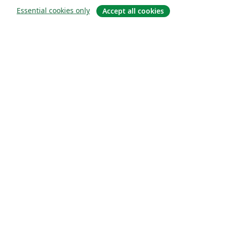
Essential cookies only
Accept all cookies
About
About us
Careers
Blog
Solutions
For business
For universities
For government
For publishers