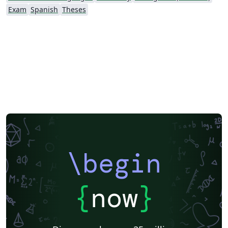
Exam
Spanish
Theses
\begin
{
now
}