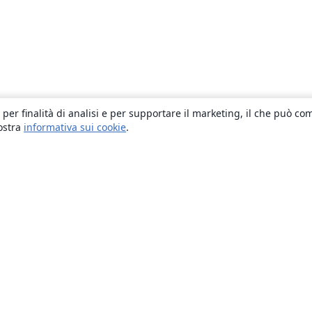
 per finalità di analisi e per supportare il marketing, il che può co
nostra
informativa sui cookie
.
About
About us
Careers
Blog