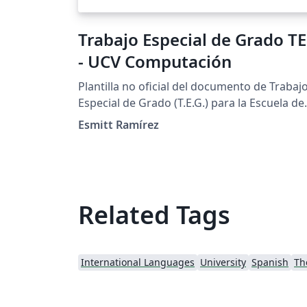
Trabajo Especial de Grado T
- UCV Computación
Plantilla no oficial del documento de Trabaj
Especial de Grado (T.E.G.) para la Escuela de
Computación de la Universidad Central de
Esmitt Ramírez
Venezuela. También puede ser empleado pa
el documento de Seminario.
Related Tags
International Languages
University
Spanish
Th