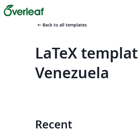
arrow_left_alt
Back to all templates
LaTeX templat
Venezuela
Recent