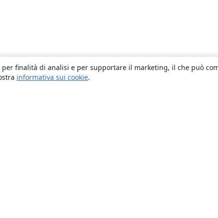
 per finalità di analisi e per supportare il marketing, il che può co
nostra
informativa sui cookie
.
About
About us
Careers
Blog