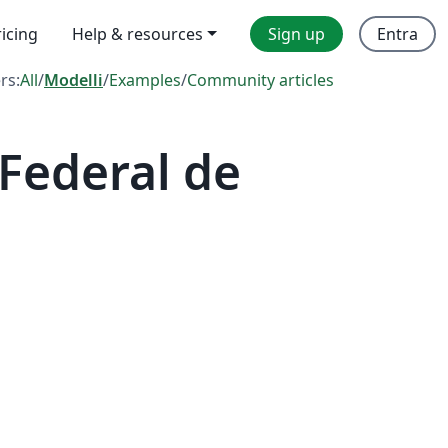
ricing
Help & resources
Sign up
Entra
ers:
All
/
Modelli
/
Examples
/
Community articles
Federal de