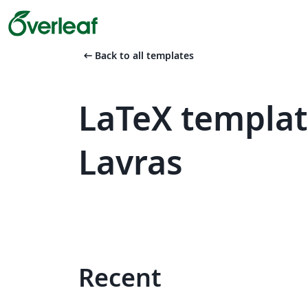
arrow_left_alt
Back to all templates
LaTeX templat
Lavras
Recent