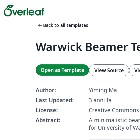
arrow_left_alt
Back to all templates
Warwick Beamer T
Open as Template
View Source
Vi
Author:
Yiming Ma
Last Updated:
3 anni fa
License:
Creative Commons 
Abstract:
A minimalistic bea
for University of W