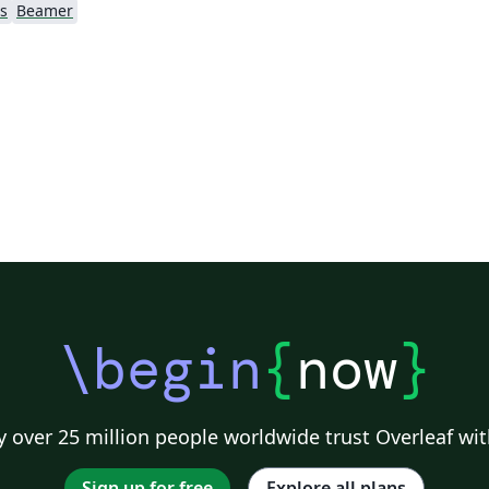
s
Beamer
\begin
{
now
}
 over 25 million people worldwide trust Overleaf wit
Sign up for free
Explore all plans