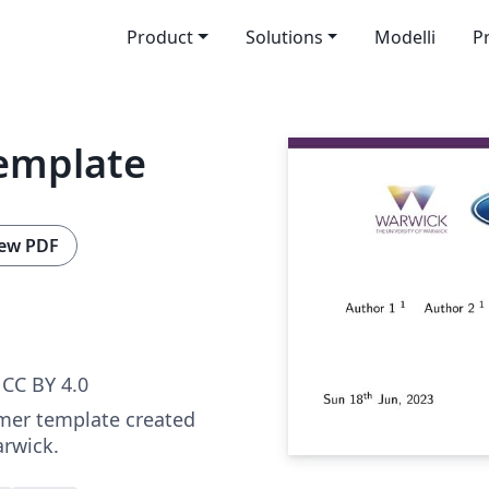
Product
Solutions
Modelli
P
emplate
ew PDF
CC BY 4.0
mer template created
arwick.