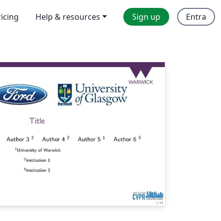
ricing
Help & resources
Sign up
Entra