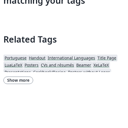
matching your tags
Related Tags
Portuguese
Handout
International Languages
Title Page
LuaLaTeX
Posters
CVs and résumés
Beamer
XeLaTeX
Presentations
Cookbook/Recipe
Posters without Logos
Show more