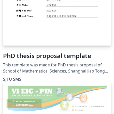
PhD thesis proposal template
This template was made for PhD thesis proposal of
School of Mathematical Sciences, Shanghai Jiao Tong
University. The main part was based on ElegantPaper.
SJTU SMS