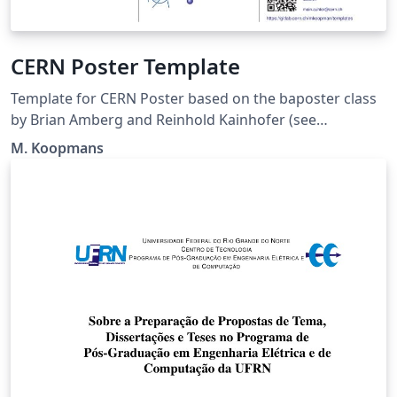
CERN Poster Template
Template for CERN Poster based on the baposter class
by Brian Amberg and Reinhold Kainhofer (see
https://github.com/anriseth/baposter)
M. Koopmans