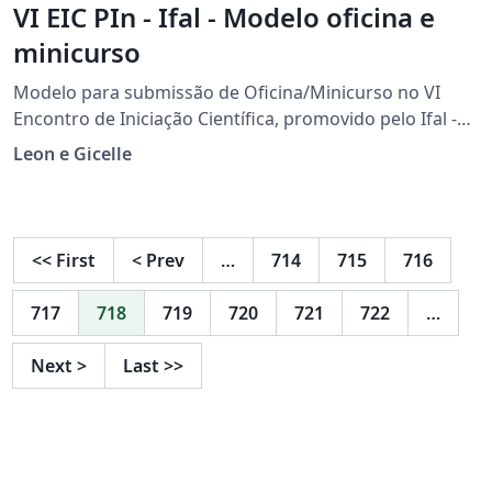
VI EIC PIn - Ifal - Modelo oficina e
minicurso
Modelo para submissão de Oficina/Minicurso no VI
Encontro de Iniciação Científica, promovido pelo Ifal -
campus Palmeira dos Índios
Leon e Gicelle
<<
First
<
Prev
…
714
715
716
717
718
719
720
721
722
…
Next
>
Last
>>