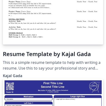
Resume Template by Kajal Gada
This is a simple resume template to help with writing a
resume. Use this to say your professional story and
land your dream job. If you are interested in a resume
Kajal Gada
review, reach out at: connect [at] gadasisters [dot] com