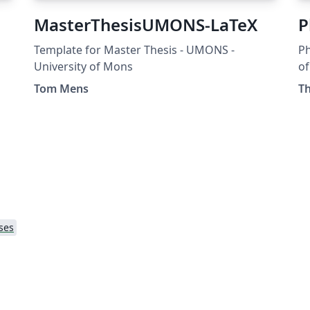
MasterThesisUMONS-LaTeX
P
Template for Master Thesis - UMONS -
Ph
University of Mons
o
Tom Mens
Th
ses