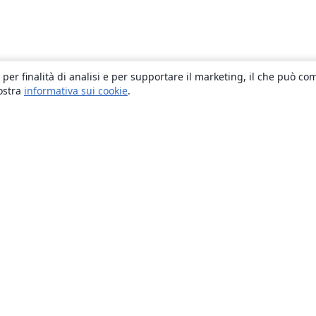
 per finalità di analisi e per supportare il marketing, il che può co
nostra
informativa sui cookie
.
About
About us
Careers
Blog