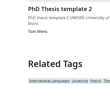
PhD Thesis template 2
PhD thesis template 2 UMONS University of
Mons
Tom Mens
Related Tags
International Languages
University
French
The