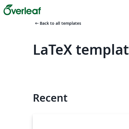
arrow_left_alt
Back to all templates
LaTeX templat
Recent