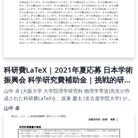
科研費LaTeX | 2021年夏応募 日本学術
振興会 科学研究費補助金 | 挑戦的研究
(開拓)概要 | 2021.08.03
山中 卓 (大阪大学 大学院理学研究科 物理学専攻)先生が作
成された科研費LaTeXを、坂東 慶太 (名古屋学院大学) が了
承を得てテンプレート登録しています。 詳細はこちら↓を
山中 卓
ご確認ください。 http://osksn2.hep.sci.osaka-
u.ac.jp/~taku/kakenhiLaTeX/