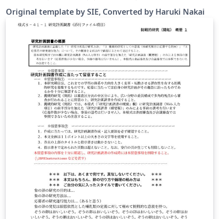
報理工学位プログラム 2020年度以降入学者用 修士論文テ
Original template by SIE, Converted by Haruki Nakai
ンプレートに， Overleafで使うためのUTF-8化・
latexmkrcの追加などの変更を行ったものです．