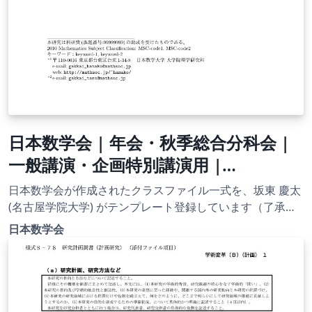
日本数学会 | 年会・秋季総合分科会 |
一般講演・企画特別講演用 |
2011.10.31
日本数学会が作成されたクラスファイル一式を、坂東 慶太
(名古屋学院大学) がテンプレート登録しています（了承を
得てません）。 詳細はこちら↓をご確認ください。 日本数
日本数学会
学会・学術的会合・TEX Class files
https://www.mathsoc.jp/meeting/texstyle/