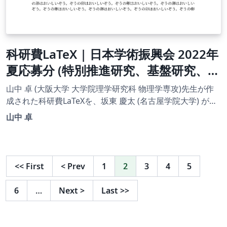
科研費LaTeX | 日本学術振興会 2022年
夏応募分 (特別推進研究、基盤研究、挑
戦的研究、若手研究) | 挑戦的研究(萌
山中 卓 (大阪大学 大学院理学研究科 物理学専攻)先生が作
芽)概要 | 2022.08.02
成された科研費LaTeXを、坂東 慶太 (名古屋学院大学) が了
承を得てテンプレート登録しています。 詳細はこちら↓を
山中 卓
ご確認ください。 http://osksn2.hep.sci.osaka-
u.ac.jp/~taku/kakenhiLaTeX/
<<
First
<
Prev
1
2
3
4
5
6
…
Next
>
Last
>>