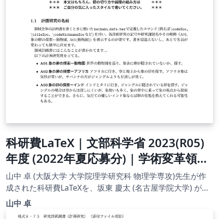
科研費LaTeX | 文部科学省 2023(R05)
年度 (2022年夏応募分) | 学術変革領域
研究 | 学術変革領域研究(B) (領域計画
山中 卓 (大阪大学 大学院理学研究科 物理学専攻)先生が作
書(概要版)) 書き方マニュアル |
成された科研費LaTeXを、坂東 慶太 (名古屋学院大学) が了
承を得てテンプレート登録しています。 詳細はこちら↓を
2022.05.23
山中 卓
ご確認ください。 http://osksn2.hep.sci.osaka-