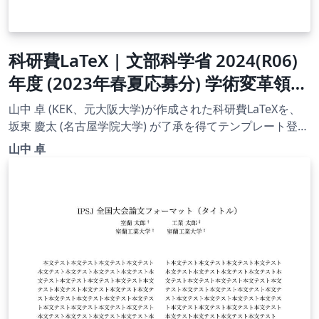
科研費LaTeX | 文部科学省 2024(R06)
年度 (2023年春夏応募分) 学術変革領域
研究 | 学術変革領域研究(B) (計画研究)
山中 卓 (KEK、元大阪大学)が作成された科研費LaTeXを、
| 2023.04.21
坂東 慶太 (名古屋学院大学) が了承を得てテンプレート登録
しています。 詳細はこちら↓をご確認ください。
山中 卓
http://osksn2.hep.sci.osaka-
u.ac.jp/~taku/kakenhiLaTeX/