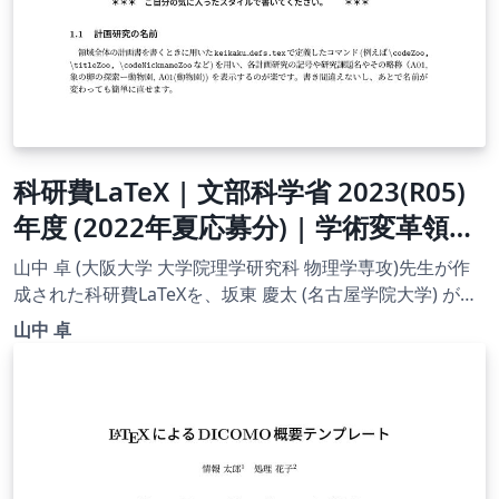
科研費LaTeX | 文部科学省 2023(R05)
年度 (2022年夏応募分) | 学術変革領域
研究 | 学術変革領域研究(A) (計画研究)
山中 卓 (大阪大学 大学院理学研究科 物理学専攻)先生が作
| 2022.10.26
成された科研費LaTeXを、坂東 慶太 (名古屋学院大学) が了
承を得てテンプレート登録しています。 詳細はこちら↓を
山中 卓
ご確認ください。 http://osksn2.hep.sci.osaka-
u.ac.jp/~taku/kakenhiLaTeX/