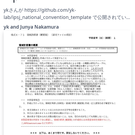
ykさんが https://github.com/yk-
lab/ipsj_national_convention_template で公開されている
情報処理学会 全国大会用テンプレートを，Overleafで利用
yk and Junya Nakamura
できるように微調整したものです．情報処理学会の公式な
テンプレートではありませんので，ご注意ください．情報
処理学会の公式な原稿作成要領は
https://www.ipsj.or.jp/event/taikai/85/manuscript.html
をご覧ください（リンク先は第85回のものです）．