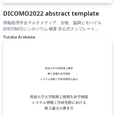
DICOMO2022 abstract template
情報処理学会マルチメディア、分散、協調とモバイル
(DICOMO)シンポジウム 概要 非公式テンプレート
https://dicomo.org/ Unofficial Japanese Abstract
Yutaka Arakawa
Template for IPSJ DICOMO Symposium 2022バージョン