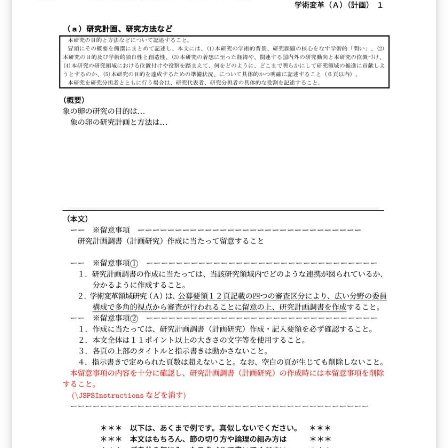
u.ac.jp/~taku/kakenhiLaTeX/