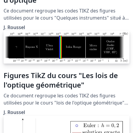
Ce document regroupe les codes TIKZ des figures
utilisées pour le cours "Quelques instruments" situé à
la page : http://femto-
J. Roussel
physique.fr/optique_geometrique/opt_C4.php
Figures TikZ du cours "Les lois de
l'optique géométrique"
Ce document regroupe les codes TIKZ des figures
utilisées pour le cours "lois de l'optique géométrique"
situé à la page: http://femto-
J. Roussel
physique.fr/optique_geometrique/opt_C1.php