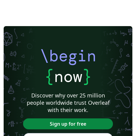
Pontificia Universidad Católica de Chile
Russian
American Physical Society (APS)
Lecture Notes
Dutch
Cheat sheet
University of Redlands
Icelandic
Astronomy & Astrophysics
Universidade de Brasília (UnB)
Centro Federal de Educação Tecnológica de Minas Gerais (CEFET-MG)
Northeastern University
Nuclear Energy
Accelerator Physics
Nuclear Physics
Journal articles
\begin
{
now
}
Discover why over 25 million
people worldwide trust Overleaf
with their work.
Sign up for free