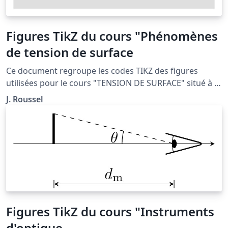
Figures TikZ du cours "Phénomènes
de tension de surface
Ce document regroupe les codes TIKZ des figures
utilisées pour le cours "TENSION DE SURFACE" situé à la
page http://femto-
J. Roussel
physique.fr/mecanique_des_fluides/mecaflu_C4.php
Figures TikZ du cours "Instruments
d'optique