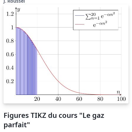
J. Roussel
physique.fr/mecanique_des_fluides/mecaflu_C2.php
Figures TIKZ du cours "Le gaz
parfait"