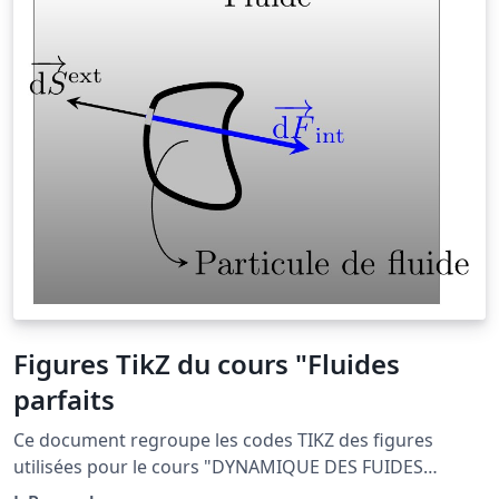
Figures TikZ du cours "Fluides
parfaits
Ce document regroupe les codes TIKZ des figures
utilisées pour le cours "DYNAMIQUE DES FUIDES
PARFAITS" situé à la page http://femto-