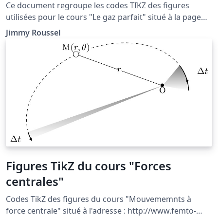
Ce document regroupe les codes TIKZ des figures
utilisées pour le cours "Le gaz parfait" situé à la page
http://femto-
Jimmy Roussel
physique.fr/physique_statistique/phystat_C3.php
Figures TikZ du cours "Forces
centrales"
Codes TikZ des figures du cours "Mouvememnts à
force centrale" situé à l'adresse : http://www.femto-