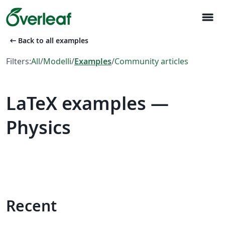
menu
arrow_left_alt
Back to all examples
Filters:
All
/
Modelli
/
Examples
/
Community articles
LaTeX examples —
Physics
Recent