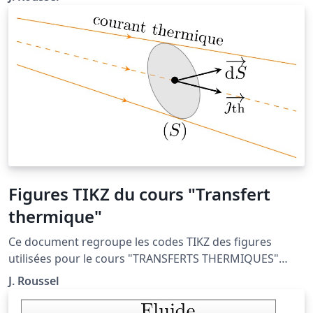
physique.fr/analyse_numerique/numerique_C1.php
Figures TIKZ du cours "Transfert
thermique"
Ce document regroupe les codes TIKZ des figures
utilisées pour le cours "TRANSFERTS THERMIQUES"
situé à la page http://femto-
J. Roussel
physique.fr/physique_statistique/phystat_C5.php