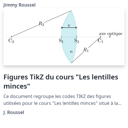
physique.fr/mecanique/meca_C7.php
Jimmy Roussel
Figures TikZ du cours "Les lentilles
minces"
Ce document regroupe les codes TIKZ des figures
utilisées pour le cours "Les lentilles minces" situé à la
page: http://femto-
J. Roussel
physique.fr/optique_geometrique/opt_C3.php