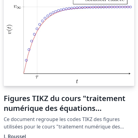
Figures TIKZ du cours "traitement
numérique des équations
différentielles"
Ce document regroupe les codes TIKZ des figures
utilisées pour le cours "traitement numérique des
équations différentielles" situé à la page http://femto-
J. Roussel