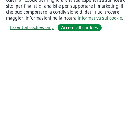
sito, per finalità di analisi e per supportare il marketing, il
che può comportare la condivisione di dati. Puoi trovare
maggiori informazioni nella nostra
informativa sui cookie
.
Essential cookies only
Accept all cookies
About
About us
Careers
Blog
Solutions
For business
For universities
For government