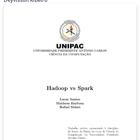
aberto de R3 folheado por superfícies de nível
compactas definidas pela entropia métrica: superfícies
isentrópicas [7]. Neste artigo abordaremos o aspecto
geométrico dessas superfícies. Em particular,
classificaremos suas geodésicas e pontos umbílicos.