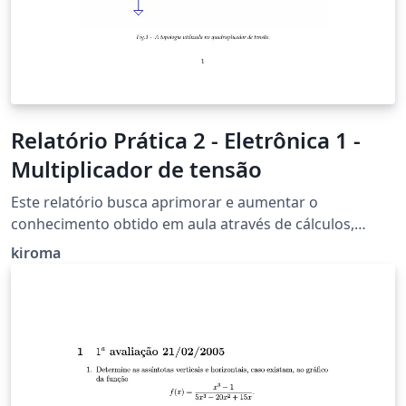
Relatório Prática 2 - Eletrônica 1 -
Multiplicador de tensão
Este relatório busca aprimorar e aumentar o
conhecimento obtido em aula através de cálculos,
simulações, montagens e testes de circuitos
kiroma
multiplicadores de tensão.