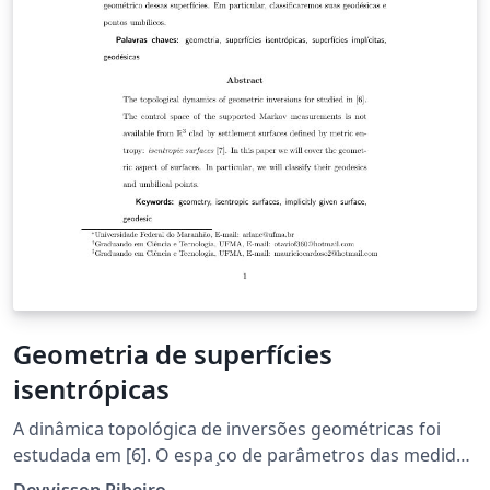
Geometria de superfícies
isentrópicas
A dinâmica topológica de inversões geométricas foi
estudada em [6]. O espa ̧co de parâmetros das medidas
de Markov com suporte no atrator do sistema é um
Deyvisson Ribeiro