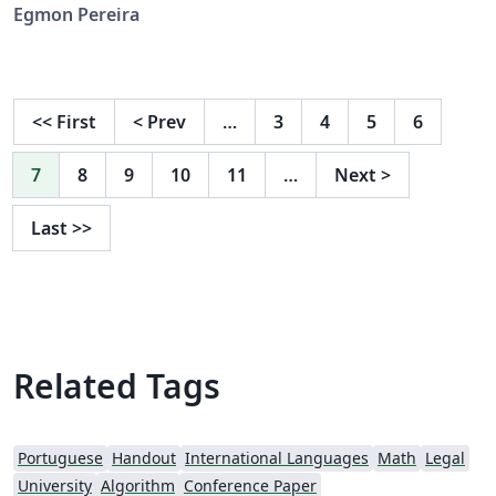
Egmon Pereira
<<
First
<
Prev
…
3
4
5
6
7
8
9
10
11
…
Next
>
Last
>>
Related Tags
Portuguese
Handout
International Languages
Math
Legal
University
Algorithm
Conference Paper