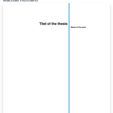
Mathias Hofmann
Energietechnik und Umweltschutz der Technischen
Universität Berlin. Basierend auf der Latex-Klasse
baposter von Brian Amberg und Reinhold Kainhofer
(Licence GPL, (c) 2007-2011 ) Template for scientific
posters (DIN A1) used in the course "Vertiefendes
Rechnerpraktikum zur Energietechnik" at the Chair of
Energy Engineering and Environmental Protection,
Berlin Institute of Technology. Based on the latex-class
baposter from Brian Amberg and Reinhold Kainhofer
(Licence GPL, (c) 2007-2011 )