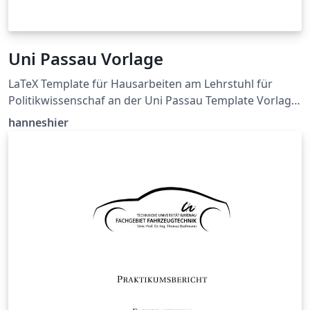
Uni Passau Vorlage
LaTeX Template für Hausarbeiten am Lehrstuhl für
Politikwissenschaf an der Uni Passau Template Vorlage:
https://www.sobi.uni-
hanneshier
passau.de/politikwissenschaft/studium-und-
lehre/haus-und-abschlussarbeiten GitHub Source:
https://github.com/hanneshier/Uni-Passau-Latex-
Template Siehe README.md für mehr Informationen.