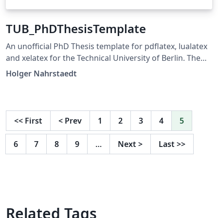
TUB_PhDThesisTemplate
An unofficial PhD Thesis template for pdflatex, lualatex
and xelatex for the Technical University of Berlin. The
pdf-files are following the PDF/A-1b standard. The
Holger Nahrstaedt
source code is available on
https://github.com/holgern/TUB_PhDThesisTemplate.
This is version 3.2.2. For more information please view
the author's README.md file at
<<
First
<
Prev
1
2
3
4
5
https://github.com/holgern/TUB_PhDThesisTemplate
6
7
8
9
…
Next
>
Last
>>
Related Tags