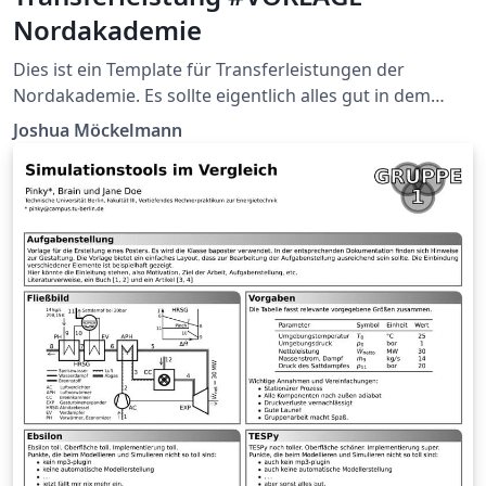
Nordakademie
Dies ist ein Template für Transferleistungen der
Nordakademie. Es sollte eigentlich alles gut in dem
Dokument erklärt werden, so dass ein leichter Einstieg
Joshua Möckelmann
in die Welt von LaTeX ermöglicht wird.