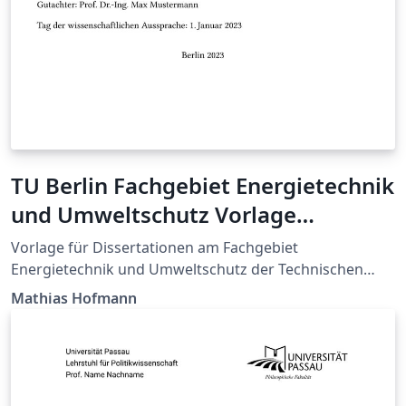
TU Berlin Fachgebiet Energietechnik
und Umweltschutz Vorlage
Dissertation
Vorlage für Dissertationen am Fachgebiet
Energietechnik und Umweltschutz der Technischen
Universität Berlin. Template to write your PhD thesis at
Mathias Hofmann
the Chair of Energy Engineering and Environmental
Protection, Berlin Institute of Technology.