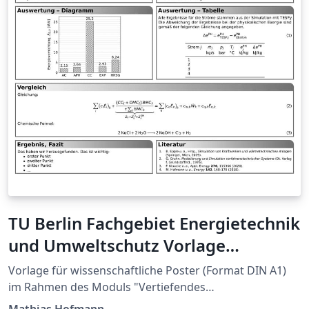
TU Berlin Fachgebiet Energietechnik
und Umweltschutz Vorlage
Rechnerpraktikum Poster
Vorlage für wissenschaftliche Poster (Format DIN A1)
im Rahmen des Moduls "Vertiefendes
Rechnerpraktikum zur Energietechnik" am Fachgebiet