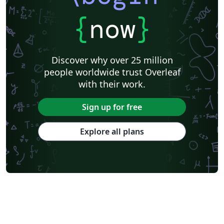
University of Würzburg
Friedrich-Alexander University Erlangen-Nürnberg
Westfälische Hochschule
Universität Rostock
HTL Pinkafeld
{
now
}
Hochschule Furtwangen University
Universität Duisburg-Essen
University of Bremen
Hochschule Darmstadt
BibTeX
Karlsruhe Institute of Technology
TU Dortmund
Discover why over 25 million
Albert-Ludwigs-Universität Freiburg
Invoices
Hochschule Heilbronn
people worldwide trust Overleaf
Project Plan
Saarland University
Abstract Booklet
with their work.
Journal articles
Bibliographies
Sign up for free
Explore all plans