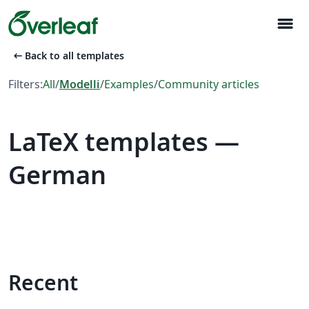
menu
arrow_left_alt
Back to all templates
Filters:
All
/
Modelli
/
Examples
/
Community articles
LaTeX templates —
German
Recent