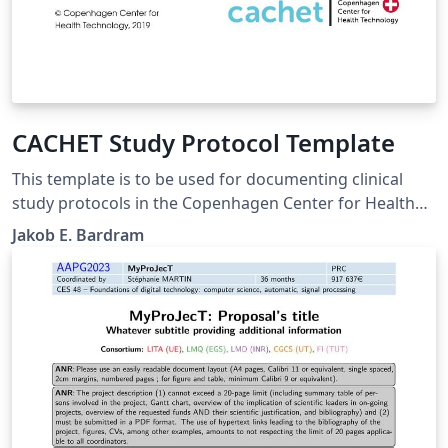
CACHET Study Protocol Template
This template is to be used for documenting clinical
study protocols in the Copenhagen Center for Health
Technology. The template is a merger of the WHO
Jakob E. Bardram
recommendations, the Center for Open Science (CoS)
recommendation for "Registered Reports", and the
guidelines from the Danish Ethical Committee.