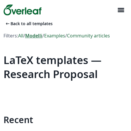
menu
arrow_left_alt
Back to all templates
Filters:
All
/
Modelli
/
Examples
/
Community articles
LaTeX templates —
Research Proposal
Recent