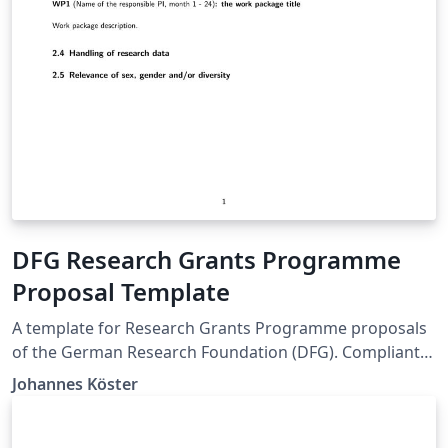
DFG Research Grants Programme
Proposal Template
A template for Research Grants Programme proposals
of the German Research Foundation (DFG). Compliant
with DFG form 54.01 – 09/22.
Johannes Köster