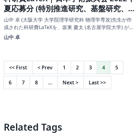
夏応募分 (特別推進研究、基盤研究、挑
戦的研究、若手研究) | 特別推進研究
山中 卓 (大阪大学 大学院理学研究科 物理学専攻)先生が作
（新規）・日本語版その２ |
成された科研費LaTeXを、坂東 慶太 (名古屋学院大学) が了
承を得てテンプレート登録しています。 詳細はこちら↓を
2022.07.01
山中 卓
ご確認ください。 http://osksn2.hep.sci.osaka-
u.ac.jp/~taku/kakenhiLaTeX/
<<
First
<
Prev
1
2
3
4
5
6
7
8
…
Next
>
Last
>>
Related Tags