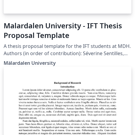
Malardalen University - IFT Thesis
Proposal Template
A thesis proposal template for the IFT students at MDH.
Authors (in order of contribution): Séverine Sentilles,
Emil Persson, Henrik Falk 2021-01-14: Logo + class
Mälardalen University
update