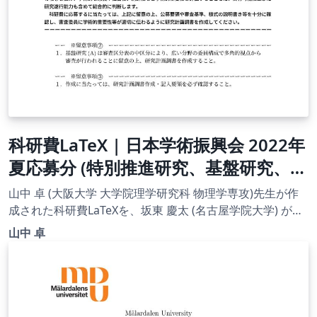
科研費LaTeX | 日本学術振興会 2022年
夏応募分 (特別推進研究、基盤研究、挑
戦的研究、若手研究) | 基盤研究（A）
山中 卓 (大阪大学 大学院理学研究科 物理学専攻)先生が作
(一般) | 2022.07.01
成された科研費LaTeXを、坂東 慶太 (名古屋学院大学) が了
承を得てテンプレート登録しています。 詳細はこちら↓を
山中 卓
ご確認ください。 http://osksn2.hep.sci.osaka-
u.ac.jp/~taku/kakenhiLaTeX/