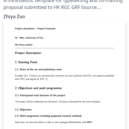
A minimalistic template for typesetting and formatting
proposal submitted to HK RGC GRF Source:
https://github.com/zhiyzuo/RGC-GRF-Proposal-
Zhiya Zuo
Template