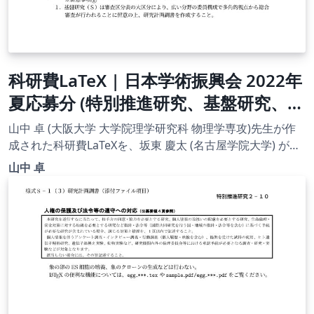
科研費LaTeX | 日本学術振興会 2022年
夏応募分 (特別推進研究、基盤研究、挑
戦的研究、若手研究) | 基盤研究（S）
山中 卓 (大阪大学 大学院理学研究科 物理学専攻)先生が作
| 2022.10.26
成された科研費LaTeXを、坂東 慶太 (名古屋学院大学) が了
承を得てテンプレート登録しています。 詳細はこちら↓を
山中 卓
ご確認ください。 http://osksn2.hep.sci.osaka-
u.ac.jp/~taku/kakenhiLaTeX/