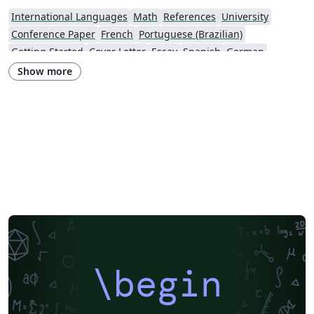
International Languages
Math
References
University
Conference Paper
French
Portuguese (Brazilian)
Getting Started
Cover Letter
Essay
Spanish
German
Information Technology University (ITU)
Posters
CVs and résumés
Show more
Imperial College London
XeLaTeX
Grant Application
Two-column
Reykjavík University
Reports
Theses
Japanese
Vietnamese
Chinese
Uppsala University
Hebrew
Universidad Tecnológica de Bolívar
Technische Universität Berlin
National Science Foundation
Business Proposal
Astronomy & Astrophysics
abnTeX
Universidade Federal Rural de Pernambuco
Queensland University of Technology
Universidade Estadual de Feira de Santana
Turkish
Johns Hopkins
Universidad Nacional de Colombia (UNAL)
Universidade de Brasília (UnB)
Swiss Federal Institute of Technology in Zurich (ETH Zürich)
University of Nottingham
University of Iceland
Sistema Nacional de Computación de Alto Desempeño (SNCAD)
AENEAS
\begin
Farsi (Persian)
Texas A&M University
Universidad Cooperativa de Colombia
Software Engineering