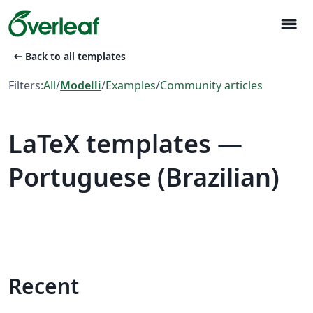
menu
arrow_left_alt
Back to all templates
Filters:
All
/
Modelli
/
Examples
/
Community articles
LaTeX templates —
Portuguese (Brazilian)
Recent