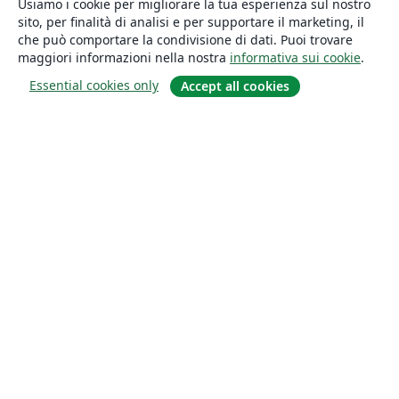
Usiamo i cookie per migliorare la tua esperienza sul nostro
sito, per finalità di analisi e per supportare il marketing, il
che può comportare la condivisione di dati. Puoi trovare
maggiori informazioni nella nostra
informativa sui cookie
.
Essential cookies only
Accept all cookies
About
About us
Careers
Blog
Solutions
For business
For universities