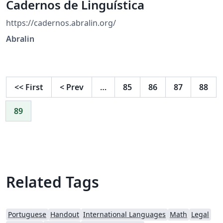
Cadernos de Linguística
https://cadernos.abralin.org/
Abralin
<<
First
<
Prev
…
85
86
87
88
89
Related Tags
Portuguese
Handout
International Languages
Math
Legal