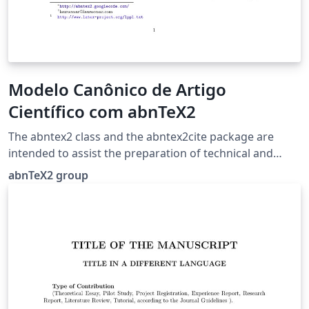
Modelo Canônico de Artigo
Científico com abnTeX2
The abntex2 class and the abntex2cite package are
intended to assist the preparation of technical and
scientific documents, such as theses, articles, research
abnTeX2 group
projects and other academic papers, based on
Associação Brasileira de Normas Técnicas (ABNT) rules
used in Brazil.